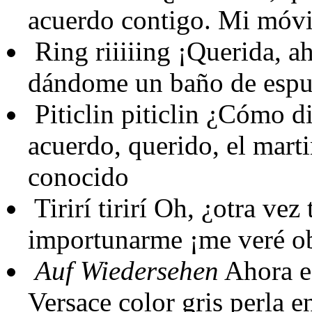
acuerdo contigo. Mi móvi
Ring riiiiing
¡Querida, a
dándome un baño de esp
Piticlin piticlin
¿Cómo dic
acuerdo, querido, el marti
conocido
Tirirí tirirí
Oh, ¿otra vez t
importunarme ¡me veré obl
Auf Wiedersehen
Ahora es
Versace color gris perla e