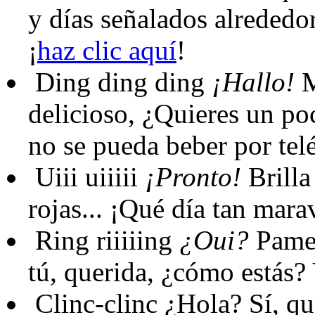
y días señalados alrededo
¡
haz clic aquí
!
Ding ding ding
¡Hallo!
M
delicioso, ¿Quieres un po
no se pueda beber por telé
Uiii uiiiii
¡Pronto!
Brilla 
rojas... ¡Qué día tan mara
Ring riiiiing
¿Oui?
Pamel
tú, querida, ¿cómo estás?
Clinc-clinc
¿Hola? Sí, qu