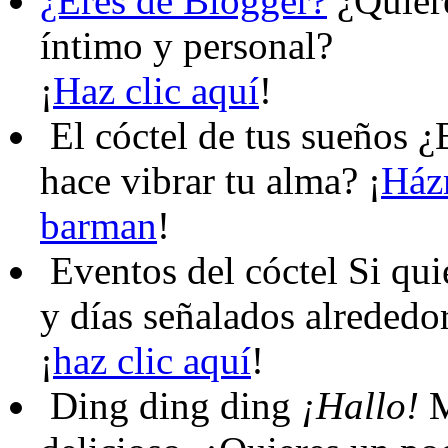
¿Eres de Blogger?
¿Quiere
íntimo y personal?
¡
Haz clic aquí
!
El cóctel de tus sueños
¿B
hace vibrar tu alma? ¡
Házm
barman
!
Eventos del cóctel
Si qui
y días señalados alrededo
¡
haz clic aquí
!
Ding ding ding
¡Hallo!
M