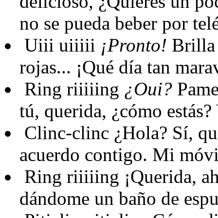
delicioso, ¿Quieres un po
no se pueda beber por telé
Uiii uiiiii
¡Pronto!
Brilla 
rojas... ¡Qué día tan mara
Ring riiiiing
¿Oui?
Pamel
tú, querida, ¿cómo estás?
Clinc-clinc
¿Hola? Sí, qu
acuerdo contigo. Mi móvi
Ring riiiiing
¡Querida, a
dándome un baño de esp