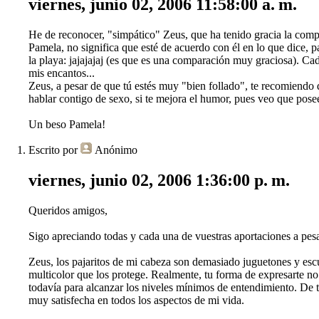
viernes, junio 02, 2006 11:58:00 a. m.
He de reconocer, "simpático" Zeus, que ha tenido gracia la com
Pamela, no significa que esté de acuerdo con él en lo que dice
la playa: jajajajaj (es que es una comparación muy graciosa). Cad
mis encantos...
Zeus, a pesar de que tú estés muy "bien follado", te recomiendo
hablar contigo de sexo, si te mejora el humor, pues veo que posee
Un beso Pamela!
Escrito por
Anónimo
viernes, junio 02, 2006 1:36:00 p. m.
Queridos amigos,
Sigo apreciando todas y cada una de vuestras aportaciones a pesa
Zeus, los pajaritos de mi cabeza son demasiado juguetones y esc
multicolor que los protege. Realmente, tu forma de expresarte no
todavía para alcanzar los niveles mínimos de entendimiento. De t
muy satisfecha en todos los aspectos de mi vida.