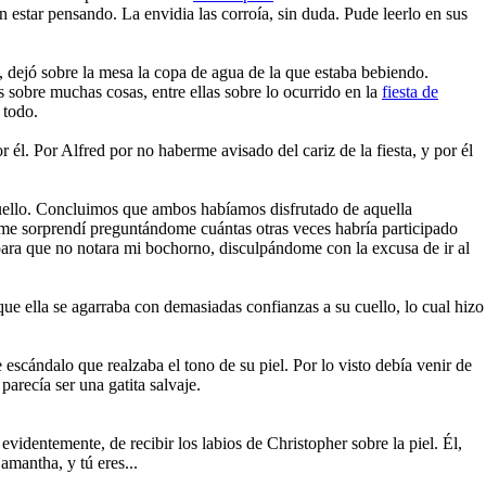
estar pensando. La envidia las corroía, sin duda. Pude leerlo en sus
, dejó sobre la mesa la copa de agua de la que estaba bebiendo.
sobre muchas cosas, entre ellas sobre lo ocurrido en la
fiesta de
 todo.
él. Por Alfred por no haberme avisado del cariz de la fiesta, y por él
quello. Concluimos que ambos habíamos disfrutado de aquella
 me sorprendí preguntándome cuántas otras veces habría participado
ara que no notara mi bochorno, disculpándome con la excusa de ir al
 que ella se agarraba con demasiadas confianzas a su cuello, lo cual hizo
 escándalo que realzaba el tono de su piel. Por lo visto debía venir de
arecía ser una gatita salvaje.
dentemente, de recibir los labios de Christopher sobre la piel. Él,
mantha, y tú eres...