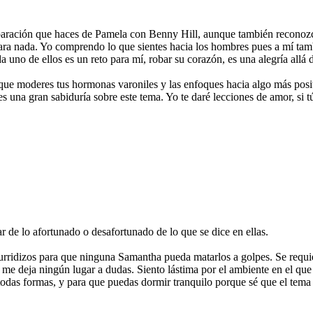
paración que haces de Pamela con Benny Hill, aunque también reconozc
, para nada. Yo comprendo lo que sientes hacia los hombres pues a mí t
a uno de ellos es un reto para mí, robar su corazón, es una alegría allá 
 que moderes tus hormonas varoniles y las enfoques hacia algo más posit
s una gran sabiduría sobre este tema. Yo te daré lecciones de amor, si t
r de lo afortunado o desafortunado de lo que se dice en ellas.
urridizos para que ninguna Samantha pueda matarlos a golpes. Se requie
 me deja ningún lugar a dudas. Siento lástima por el ambiente en el qu
odas formas, y para que puedas dormir tranquilo porque sé que el tema 