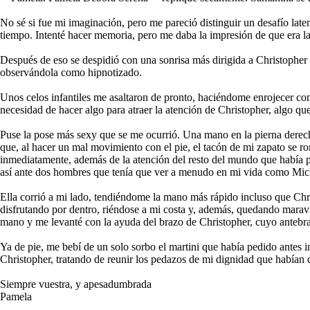
No sé si fue mi imaginación, pero me pareció distinguir un desafío late
tiempo. Intenté hacer memoria, pero me daba la impresión de que era la 
Después de eso se despidió con una sonrisa más dirigida a Christophe
observándola como hipnotizado.
Unos celos infantiles me asaltaron de pronto, haciéndome enrojecer co
necesidad de hacer algo para atraer la atención de Christopher, algo qu
Puse la pose más sexy que se me ocurrió. Una mano en la pierna derecha, 
que, al hacer un mal movimiento con el pie, el tacón de mi zapato se 
inmediatamente, además de la atención del resto del mundo que había p
así ante dos hombres que tenía que ver a menudo en mi vida como Mich
Ella corrió a mi lado, tendiéndome la mano más rápido incluso que Chri
disfrutando por dentro, riéndose a mi costa y, además, quedando maravi
mano y me levanté con la ayuda del brazo de Christopher, cuyo antebra
Ya de pie, me bebí de un solo sorbo el martini que había pedido ante
Christopher, tratando de reunir los pedazos de mi dignidad que habían 
Siempre vuestra, y apesadumbrada
Pamela