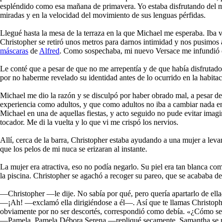
espléndido como esa mañana de primavera. Yo estaba disfrutando del mo
miradas y en la velocidad del movimiento de sus lenguas pérfidas.
Llegué hasta la mesa de la terraza en la que Michael me esperaba. Iba v
Christopher se retiró unos metros para darnos intimidad y nos pusimos
máscaras
de
Alfred
. Como sospechaba, mi nuevo Versace me infundió el
Le conté que a pesar de que no me arrepentía y de que había disfrutado 
por no haberme revelado su identidad antes de lo ocurrido en la habita
Michael me dio la razón y se disculpó por haber obrado mal, a pesar d
experiencia como adultos, y que como adultos no iba a cambiar nada en
Michael en una de aquellas fiestas, y acto seguido no pude evitar ima
tocador. Me di la vuelta y lo que vi me crispó los nervios.
Allí, cerca de la barra, Christopher estaba ayudando a una mujer a levan
que los pelos de mi nuca se erizaran al instante.
La mujer era atractiva, eso no podía negarlo. Su piel era tan blanca com
la piscina. Christopher se agachó a recoger su pareo, que se acababa de 
―Christopher ―le dije. No sabía por qué, pero quería apartarlo de el
―¡Ah! ―exclamó ella dirigiéndose a él―. Así que te llamas Christopher.
obviamente por no ser descortés, correspondió como debía.
¿Cómo se 
«
―Pamela. Pamela Débora Serena ―repliqué secamente. Samantha se me