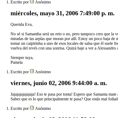
Escrito por
Anónimo
miércoles, mayo 31, 2006 7:49:00 p. m.
Querida Eva,
No sé si Samantha será un reto o no, pero tampoco creo que la v
miradas de las arpías que moran por allí. Estoy un poco baja de
tomar un caipirinha a uno de esos locales de salsa que él suele
vuelva del revés con una sonrisa. Quizá baje a ver a Alessandro a 
Siempre tuya,
Pamela
Escrito por
Anónimo
viernes, junio 02, 2006 9:44:00 a. m.
Jajajajajajajaja! Eso te pasa por tonta! Espero que Samanta mate 
Sabes que es lo que principalmente te pasa? Que estás mal follad
Escrito por
Anónimo