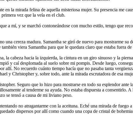
nte en la mirada felina de aquella misteriosa mujer. Su presencia me cau
primera vez que la veía en el club.
r que a mí, y se marchó contoneándose con mucho estilo, tengo que rec
mo una cereza madura. Samantha se giró de nuevo para mostrarme su des
e también viera Samantha para que le quedara claro que estaba fuera de 
la cabeza hacia la izquierda, la cintura en un giro sinuoso y la pierna 
rompió y caí desplomada al suelo sobre mi pompis. Desde luego, conseg
or allí. No recuerdo cuánto tiempo hacía que no pasaba tanta vergüenza
ael y Christopher y, sobre todo, ante la mirada escrutadora de esa mu
stopher. Seguro que lo hizo para mostrarse en todo su esplendor ante l
llosamente al tenderme su ayuda. No estaba dispuesta a consentirlo. A 
zo se tensó a causa de mi liviano peso.
s intentando no atragantarme con la aceituna. Eché una mirada de fueg
quedado dispersos por allí como cuando una copa de cristal de bohemia e