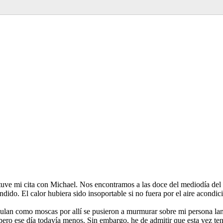
 tuve mi cita con Michael. Nos encontramos a las doce del mediodía del s
éndido. El calor hubiera sido insoportable si no fuera por el aire acondi
ululan como moscas por allí se pusieron a murmurar sobre mi persona la
 pero ese día todavía menos. Sin embargo, he de admitir que esta vez t