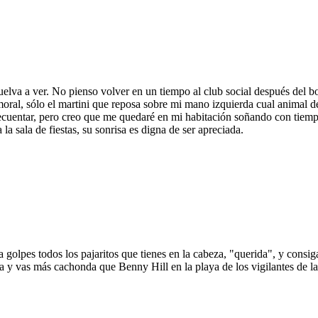
uelva a ver. No pienso volver en un tiempo al club social después del b
 moral, sólo el martini que reposa sobre mi mano izquierda cual anima
 frecuentar, pero creo que me quedaré en mi habitación soñando con tie
la sala de fiestas, su sonrisa es digna de ser apreciada.
a golpes todos los pajaritos que tienes en la cabeza, "querida", y consig
a y vas más cachonda que Benny Hill en la playa de los vigilantes de la