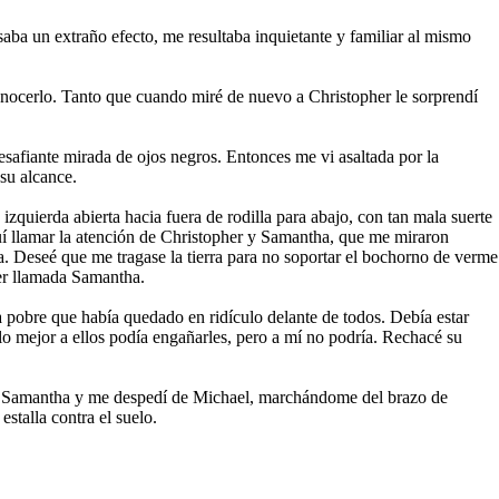
saba un extraño efecto, me resultaba inquietante y familiar al mismo
onocerlo. Tanto que cuando miré de nuevo a Christopher le sorprendí
afiante mirada de ojos negros. Entonces me vi asaltada por la
su alcance.
izquierda abierta hacia fuera de rodilla para abajo, con tan mala suerte
uí llamar la atención de Christopher y Samantha, que me miraron
. Deseé que me tragase la tierra para no soportar el bochorno de verme
jer llamada Samantha.
a pobre que había quedado en ridículo delante de todos. Debía estar
lo mejor a ellos podía engañarles, pero a mí no podría. Rechacé su
o a Samantha y me despedí de Michael, marchándome del brazo de
stalla contra el suelo.