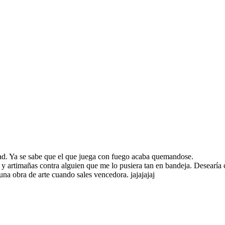
edad. Ya se sabe que el que juega con fuego acaba quemandose.
 y artimañas contra alguien que me lo pusiera tan en bandeja. Desearía
una obra de arte cuando sales vencedora. jajajajaj