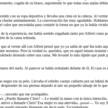
mento, cogida de su brazo, suponiendo lo que todas esas arpías debían 
estido con su ropa deportiva y llevaba una cinta en la cabeza. Al verme
 a charlar animadamente. La conversación fue muy agradable. Hablamos 
 valor que necesitaba para contarle la forma en que yo lo había vivido
de la experiencia, me había sentido engañada tanto por Alfred como por 
ción de la cama redonda.
e que al verme allí con Alfred pensó que yo ya sabía de qué iba todo a
tre nosotros. Pero la verdad es, queridos, que en aquel mismo instante
ginármelo desnudo sobre una cama. Me levanté lo más rápido que pude p
tarse del suelo. Al parecer se había resbalado delante de él. El caso es
o negro era su pelo. Llevaba el esbelto cuerpo cubierto por un bikini de
desprender de sus piernas dejando al aire un pequeño tatuaje de lo que p
la―, necesito que me acompañes.
 ¿Puedo llamarte Chris? ―Le tendió la mano con la única intención, evi
atreve a llamarle Chris? Esa mujer es una atrevida
―. Yo soy Sa
», pensé
 quedó mirando fijamente sin decir nada. Escrutándome.