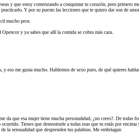
eseas y que estoy comenzando a conquistar tu corazón, pero primero me 
practicarlo. Y por su puesto las lecciones que te quiero dar son de amor
ácil mucho peor.
el Opencor y ya sabes que allí la comida se cobra más cara.
nas, y eso me gusta mucho. Hablemos de sexo pues, de qué quieres habl
 me da que esa mujer tiene mucha personalidad, ¿no crees?. De todas for
 lo ocurrido. Tienes que demostrarle a todas esas que tu estás por encima
o de la sensualidad que desprenden tus palabras. Me embriagan