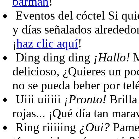
barman
!
Eventos del cóctel
Si qui
y días señalados alrededo
¡
haz clic aquí
!
Ding ding ding
¡Hallo!
M
delicioso, ¿Quieres un po
no se pueda beber por telé
Uiii uiiiii
¡Pronto!
Brilla 
rojas... ¡Qué día tan mara
Ring riiiiing
¿Oui?
Pamel