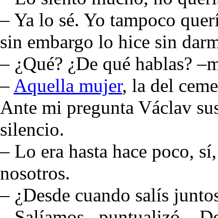
– Ya lo sé. Yo tampoco querí
sin embargo lo hice sin dar
– ¿Qué? ¿De qué hablas? –m
–
Aquella mujer
, la del cem
Ante mi pregunta Václav sus
silencio.
– Lo era hasta hace poco, sí
nosotros.
– ¿Desde cuando salís junto
– Salíamos –puntualizó–. De