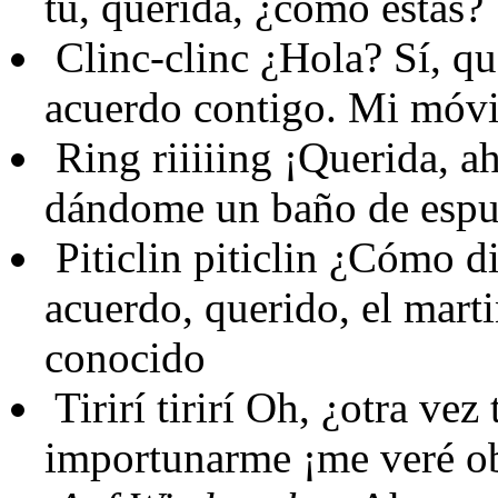
tú, querida, ¿cómo estás?
Clinc-clinc
¿Hola? Sí, qu
acuerdo contigo. Mi móvi
Ring riiiiing
¡Querida, a
dándome un baño de esp
Piticlin piticlin
¿Cómo dic
acuerdo, querido, el marti
conocido
Tirirí tirirí
Oh, ¿otra vez t
importunarme ¡me veré obl